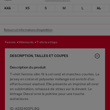
XXS
XS
S
M
L
XL
Retours et informations d'expédition
femme
vêtements
t-shirts et tops
DESCRIPTION, TAILLES ET COUPES
Description du produit
T-shirt femme slim fit à col rond et manches courtes. Le
jersey en coton et polyester mélangé est enrichi d’un
effet burnout washed. Elle présente un imprimé all-over
en sublimation, rehaussé de strass sur le devant. Le
lettrage Diesel orne la poitrine pour une touche
audacieuse.
ID: A232400PLBQ