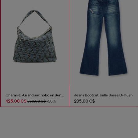
Charm-D-Grand sac hobo en denim matelassé motif Argyle
Jeans Bootcut Taille Basse D-Hush
425,00 C$
295,00 C$
850,00 C$
-50%