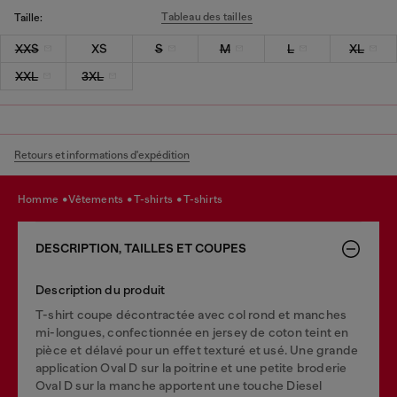
Tableau des tailles
Taille:
XXS
XS
S
M
L
XL
XXL
3XL
Retours et informations d'expédition
homme
vêtements
t-shirts
t-shirts
DESCRIPTION, TAILLES ET COUPES
Description du produit
T-shirt coupe décontractée avec col rond et manches
mi-longues, confectionnée en jersey de coton teint en
pièce et délavé pour un effet texturé et usé. Une grande
application Oval D sur la poitrine et une petite broderie
Oval D sur la manche apportent une touche Diesel