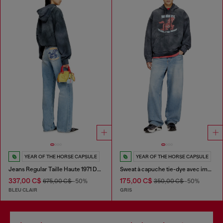
YEAR OF THE HORSE CAPSULE
YEAR OF THE HORSE CAPSULE
Jeans Regular Taille Haute 1971 D-Sent
Sweat à capuche tie-dye avec imprimé graphique cheval
337,00 C$
175,00 C$
675,00 C$
-50%
350,00 C$
-50%
BLEU CLAIR
GRIS