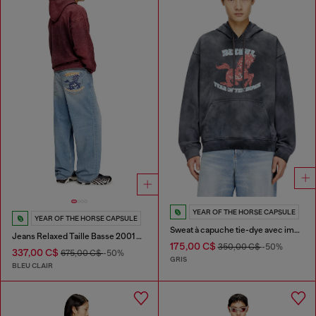
YEAR OF THE HORSE CAPSULE
YEAR OF THE HORSE CAPSULE
Sweat à capuche tie-dye avec imprimé graphique cheval
Jeans Relaxed Taille Basse 2001 D-Macro
175,00 C$
350,00 C$
-50%
337,00 C$
675,00 C$
-50%
GRIS
BLEU CLAIR