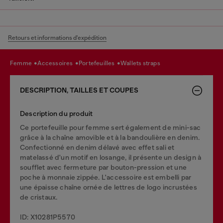
Retours et informations d'expédition
femme
accessoires
portefeuilles
wallets straps
DESCRIPTION, TAILLES ET COUPES
Description du produit
Ce portefeuille pour femme sert également de mini-sac
grâce à la chaîne amovible et à la bandoulière en denim.
Confectionné en denim délavé avec effet sali et
matelassé d'un motif en losange, il présente un design à
soufflet avec fermeture par bouton-pression et une
poche à monnaie zippée. L'accessoire est embelli par
une épaisse chaîne ornée de lettres de logo incrustées
de cristaux.
ID: X10281P5570