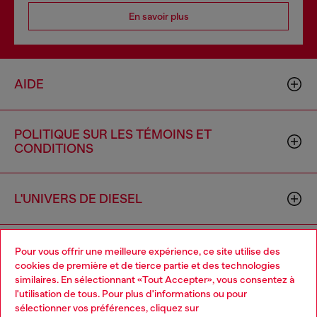
En savoir plus
AIDE
POLITIQUE SUR LES TÉMOINS ET
CONDITIONS
L'UNIVERS DE DIESEL
ENTREPRISE
Pour vous offrir une meilleure expérience, ce site utilise des
cookies de première et de tierce partie et des technologies
similaires. En sélectionnant «Tout Accepter», vous consentez à
l'utilisation de tous. Pour plus d'informations ou pour
Choose your location
sélectionner vos préférences, cliquez sur