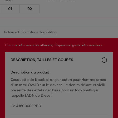
01
02
Retours et informations d'expédition
homme
accessories
bérets, chapeaux et gants
accessoires
DESCRIPTION, TAILLES ET COUPES
Description du produit
Casquette de baseball en pur coton pour Homme ornée
d'un maxi Oval D sur le devant. Le denim délavé et vieilli
présente des effets déchirés pour un look vieilli qui
rappelle l'ADN de Diesel.
ID: A180360EPBD