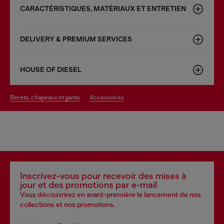
CARACTÉRISTIQUES, MATÉRIAUX ET ENTRETIEN
DELIVERY & PREMIUM SERVICES
HOUSE OF DIESEL
bérets, chapeaux et gants
accessoires
Inscrivez-vous pour recevoir des mises à
jour et des promotions par e-mail
Vous découvrirez en avant-première le lancement de nos
collections et nos promotions.