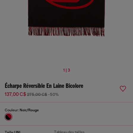
1 | 3
Écharpe Réversible En Laine Bicolore
137,00 C$
275,00 C$
-50%
Couleur:
Noir/Rouge
Tableau des tailles
Taille:
UNI