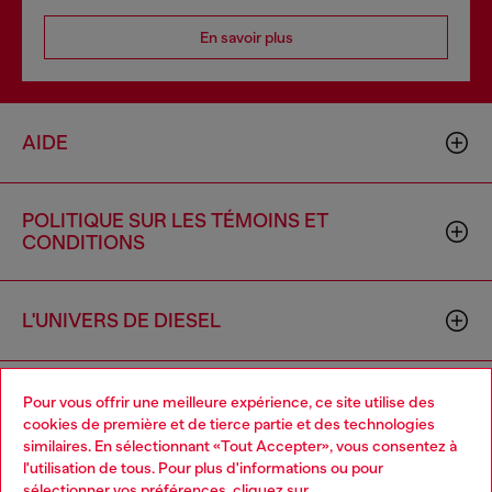
En savoir plus
AIDE
POLITIQUE SUR LES TÉMOINS ET
CONDITIONS
L'UNIVERS DE DIESEL
ENTREPRISE
Pour vous offrir une meilleure expérience, ce site utilise des
cookies de première et de tierce partie et des technologies
similaires. En sélectionnant «Tout Accepter», vous consentez à
l'utilisation de tous. Pour plus d'informations ou pour
Choose your location
sélectionner vos préférences, cliquez sur