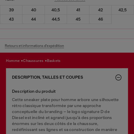
39
40
40,5
41
42
42,5
43
44
44,5
45
46
Retours et informations d'expédition
homme
chaussures
baskets
DESCRIPTION, TAILLES ET COUPES
Description du produit
Cette sneaker plate pour homme arbore une silhouette
rétro classique transformée par une approche
conceptuelle du branding – le logo signature D de
Diesel est incliné et agrandi jusqu'à des proportions
énormes sur les deux côtés de la chaussure,
redéfinissant ses lignes et sa construction de manière