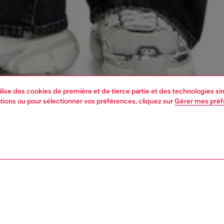
tilise des cookies de première et de tierce partie et des technologies s
mations ou pour sélectionner vos préférences, cliquez sur
Gérer mes pré
1 | 7
s
voir tout
bootcut