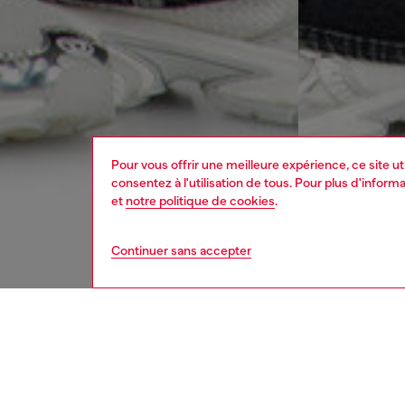
Pour vous offrir une meilleure expérience, ce site u
consentez à l'utilisation de tous. Pour plus d'infor
et
notre politique de cookies
.
Continuer sans accepter
femme
jean