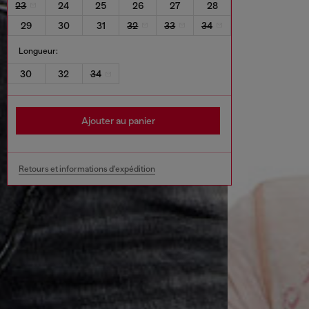
23
24
25
26
27
28
29
30
31
32
33
34
Longueur:
30
32
34
Ajouter au panier
Retours et informations d'expédition