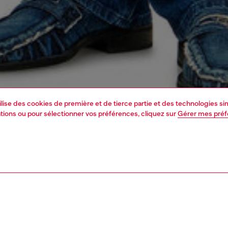
tilise des cookies de première et de tierce partie et des technologies s
mations ou pour sélectionner vos préférences, cliquez sur
Gérer mes pré
1 | 6
s
voir tout
bootcut