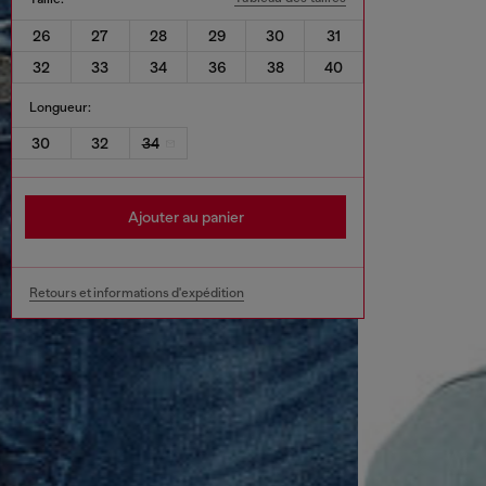
26
27
28
29
30
31
32
33
34
36
38
40
Longueur:
30
32
34
Ajouter au panier
Retours et informations d'expédition