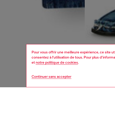
Pour vous offrir une meilleure expérience, ce site u
consentez à l'utilisation de tous. Pour plus d'infor
et
notre politique de cookies
.
Continuer sans accepter
homme
jean