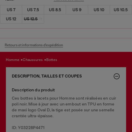
US 7
US 7.5
US 8.5
US 9
US 10
US 10.5
US 12
US 12.5
Retours et informations d'expédition
homme
chaussures
bottes
DESCRIPTION, TAILLES ET COUPES
Description du produit
Ces bottes à lacets pour Homme sont réalisées en cuir
poli noir. Mise à jour avec un embout en TPU en forme
de maxi logo Oval D, la tige est posée sur une semelle
crantée ultra-épaisse.
ID: Y03228P4471