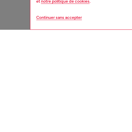
et
notre politique de cookies
.
Continuer sans accepter
femme
acce
DESCRI
Descrip
Ceintur
émaillée
La taill
jusqu'a
ID: X09