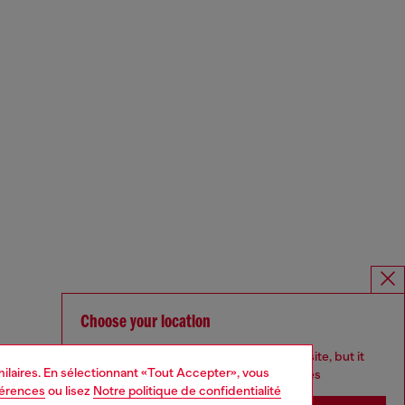
Choose your location
You are currently browsing Canada website, but it
imilaires. En sélectionnant «Tout Accepter», vous
seems you may be based in United States
férences
ou lisez
Notre politique de confidentialité