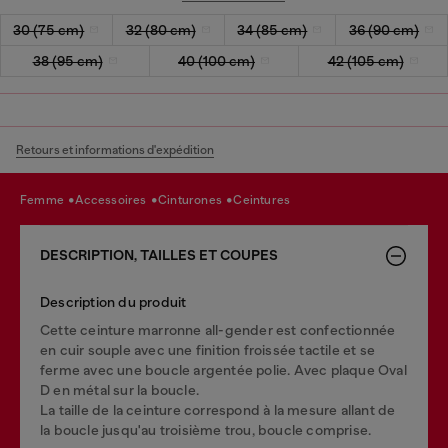
30 (75 cm)
32 (80 cm)
34 (85 cm)
36 (90 cm)
38 (95 cm)
40 (100 cm)
42 (105 cm)
Retours et informations d'expédition
femme
accessoires
cinturones
ceintures
DESCRIPTION, TAILLES ET COUPES
Description du produit
Cette ceinture marronne all-gender est confectionnée
en cuir souple avec une finition froissée tactile et se
ferme avec une boucle argentée polie. Avec plaque Oval
D en métal sur la boucle.
La taille de la ceinture correspond à la mesure allant de
la boucle jusqu'au troisième trou, boucle comprise.