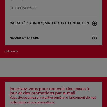
ID: Y03856P7477
CARACTÉRISTIQUES, MATÉRIAUX ET ENTRETIEN
HOUSE OF DIESEL
ballerines
Inscrivez-vous pour recevoir des mises à
jour et des promotions par e-mail
Vous découvrirez en avant-première le lancement de nos
collections et nos promotions.