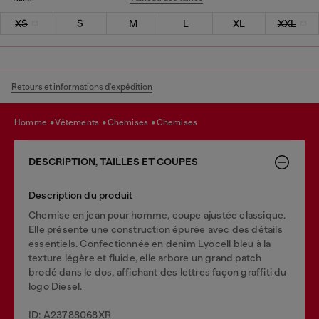
XS
S
M
L
XL
XXL
Retours et informations d'expédition
homme
vêtements
chemises
chemises
DESCRIPTION, TAILLES ET COUPES
Description du produit
Chemise en jean pour homme, coupe ajustée classique.
Elle présente une construction épurée avec des détails
essentiels. Confectionnée en denim Lyocell bleu à la
texture légère et fluide, elle arbore un grand patch
brodé dans le dos, affichant des lettres façon graffiti du
logo Diesel.
ID: A23788068XR