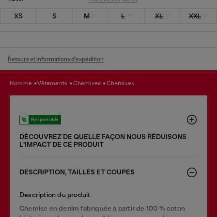
XS
S
M
L
XL
XXL
Retours et informations d'expédition
homme
vêtements
chemises
chemises
Responsible
DÉCOUVREZ DE QUELLE FAÇON NOUS RÉDUISONS
LʹIMPACT DE CE PRODUIT
DESCRIPTION, TAILLES ET COUPES
Description du produit
Chemise en denim fabriquée à partir de 100 % coton