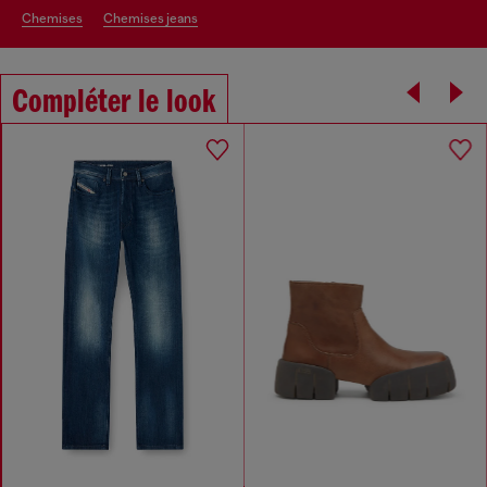
chemises
chemises jeans
Compléter le look