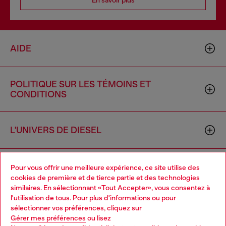
En savoir plus
AIDE
POLITIQUE SUR LES TÉMOINS ET
CONDITIONS
L'UNIVERS DE DIESEL
ENTREPRISE
Pour vous offrir une meilleure expérience, ce site utilise des
cookies de première et de tierce partie et des technologies
similaires. En sélectionnant «Tout Accepter», vous consentez à
l'utilisation de tous. Pour plus d'informations ou pour
Choose your location
sélectionner vos préférences, cliquez sur
Gérer mes préférences
ou lisez
You are currently browsing Canada website, but it seems you