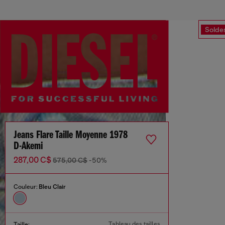
Solde
Jeans Flare Taille Moyenne 1978
D-Akemi
287,00 C$
575,00 C$
-50%
Couleur:
Bleu Clair
Tableau des tailles
Taille: