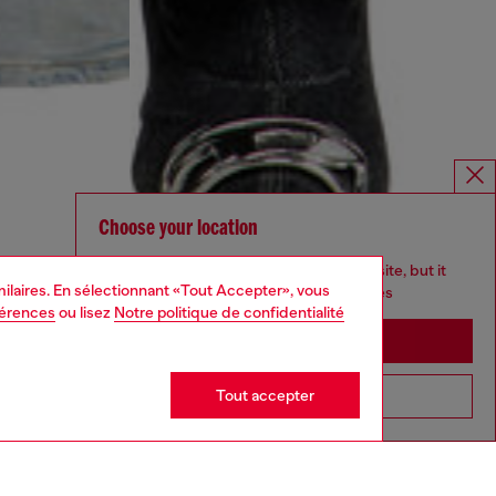
Choose your location
You are currently browsing Canada website, but it
imilaires. En sélectionnant «Tout Accepter», vous
seems you may be based in United States
férences
ou lisez
Notre politique de confidentialité
Stay in Canada
Tout accepter
Go to United States