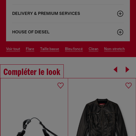
DELIVERY & PREMIUM SERVICES
HOUSE OF DIESEL
voir tout
flare
taille basse
bleu foncé
clean
non-stretch
Compléter le look