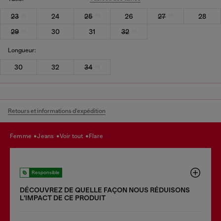
23
24
25
26
27
28
29
30
31
32
Longueur:
30
32
34
Retours et informations d'expédition
femme
jeans
voir tout
flare
Responsible
DÉCOUVREZ DE QUELLE FAÇON NOUS RÉDUISONS
LʹIMPACT DE CE PRODUIT