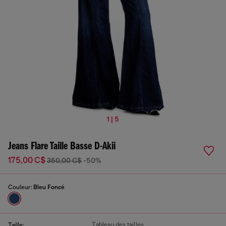
1 | 5
Jeans Flare Taille Basse D-Akii
175,00 C$
350,00 C$
-50%
Couleur:
Bleu Foncé
Tableau des tailles
Taille: