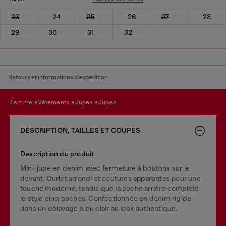
23
24
25
26
27
28
29
30
31
32
Retours et informations d'expédition
femme
vêtements
jupes
jupes
DESCRIPTION, TAILLES ET COUPES
Description du produit
Mini-jupe en denim avec fermeture à boutons sur le
devant. Ourlet arrondi et coutures apparentes pour une
touche moderne, tandis que la poche arrière complète
le style cinq poches. Confectionnée en denim rigide
dans un délavage bleu clair au look authentique.