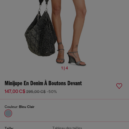
1 | 4
Minijupe En Denim À Boutons Devant
147,00 C$
295,00 C$
-50%
Couleur:
Bleu Clair
Tableau des tailles
Taille: