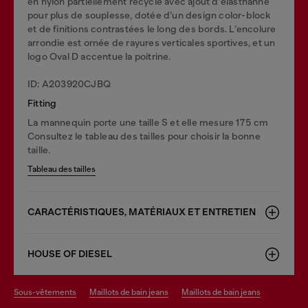
en nylon partiellement recyclé avec ajout d’élasthanne
pour plus de souplesse, dotée d’un design color-block
et de finitions contrastées le long des bords. L’encolure
arrondie est ornée de rayures verticales sportives, et un
logo Oval D accentue la poitrine.
ID: A203920CJBQ
Fitting
La mannequin porte une taille S et elle mesure 175 cm
Consultez le tableau des tailles pour choisir la bonne
taille.
Tableau des tailles
CARACTÉRISTIQUES, MATÉRIAUX ET ENTRETIEN
HOUSE OF DIESEL
sous-vêtements
maillots de bain jeans
maillots de bain jeans