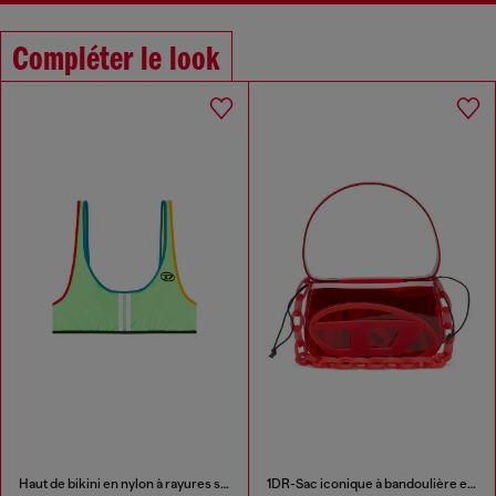
Compléter le look
Haut de bikini en nylon à rayures sportives
1DR-Sac iconique à bandoulière en TPU transparent