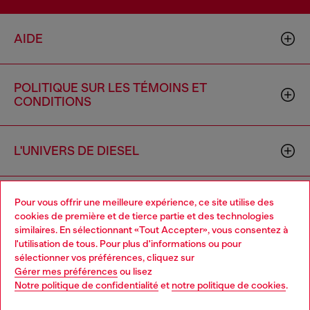
AIDE
POLITIQUE SUR LES TÉMOINS ET
CONDITIONS
L'UNIVERS DE DIESEL
ENTREPRISE
Pour vous offrir une meilleure expérience, ce site utilise des
cookies de première et de tierce partie et des technologies
similaires. En sélectionnant «Tout Accepter», vous consentez à
l'utilisation de tous. Pour plus d'informations ou pour
Choose your location
sélectionner vos préférences, cliquez sur
Gérer mes préférences
ou lisez
You are currently browsing Canada website, but it seems you
Notre politique de confidentialité
et
notre politique de cookies
.
may be based in United States