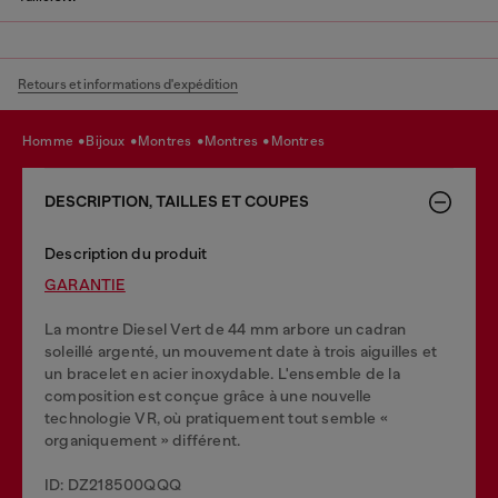
Retours et informations d'expédition
homme
bijoux
montres
montres
montres
DESCRIPTION, TAILLES ET COUPES
Description du produit
GARANTIE
La montre Diesel Vert de 44 mm arbore un cadran
soleillé argenté, un mouvement date à trois aiguilles et
un bracelet en acier inoxydable. L'ensemble de la
composition est conçue grâce à une nouvelle
technologie VR, où pratiquement tout semble «
organiquement » différent.
ID: DZ218500QQQ