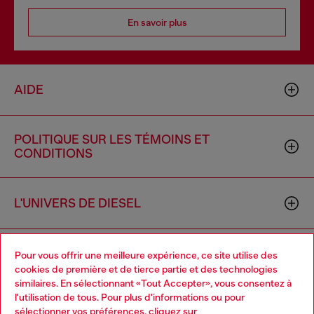
En savoir plus
AIDE
POLITIQUE SUR LES TÉMOINS ET
CONDITIONS
L'UNIVERS DE DIESEL
ENTREPRISE
Pour vous offrir une meilleure expérience, ce site utilise des
cookies de première et de tierce partie et des technologies
similaires. En sélectionnant «Tout Accepter», vous consentez à
l'utilisation de tous. Pour plus d'informations ou pour
Choose your location
sélectionner vos préférences, cliquez sur