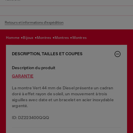
Retours et informations d'expédition
homme
bijoux
montres
montres
montres
DESCRIPTION, TAILLES ET COUPES
Description du produit
GARANTIE
La montre Vert 44 mm de Diesel présente un cadran
doré à effet rayon de soleil, un mouvement à trois
aiguilles avec date et un bracelet en acier inoxydable
argenté.
ID: DZ223400QQQ