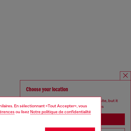
Choose your location
You are currently browsing Canada website, but it
imilaires. En sélectionnant «Tout Accepter», vous
seems you may be based in United States
férences
ou lisez
Notre politique de confidentialité
Stay in Canada