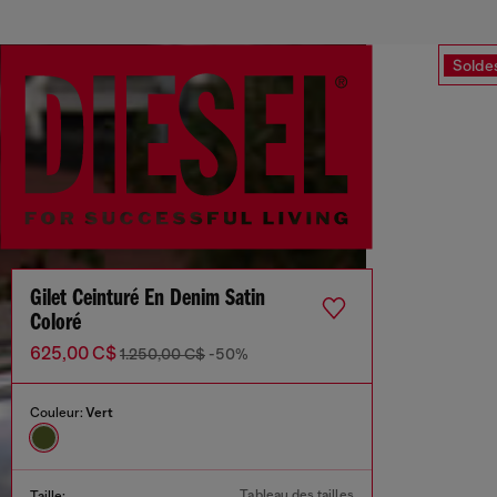
Solde
Gilet Ceinturé En Denim Satin
Coloré
625,00 C$
1.250,00 C$
-50%
Couleur:
Vert
Tableau des tailles
Taille: