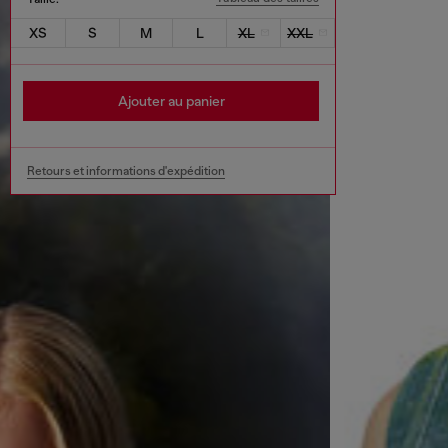
XS
S
M
L
XL
XXL
Ajouter au panier
Retours et informations d'expédition