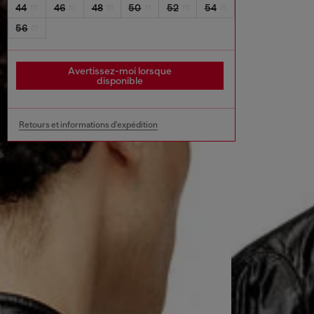
44
46
48
50
52
54
56
Avertissez-moi lorsque
disponible
Retours et informations d'expédition