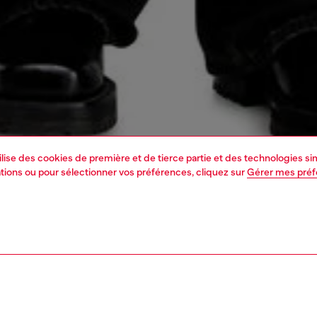
tilise des cookies de première et de tierce partie et des technologies s
mations ou pour sélectionner vos préférences, cliquez sur
Gérer mes pré
1 | 5
ements
vestes