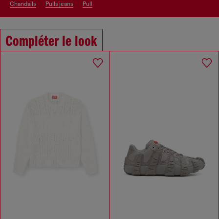
chandails
pulls jeans
pull
Compléter le look