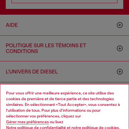
AIDE
POLITIQUE SUR LES TÉMOINS ET
CONDITIONS
L'UNIVERS DE DIESEL
ENTREPRISE
Pour vous offrir une meilleure expérience, ce site utilise des
cookies de première et de tierce partie et des technologies
similaires. En sélectionnant «Tout Accepter», vous consentez à
l'utilisation de tous. Pour plus d'informations ou pour
Choose your location
sélectionner vos préférences, cliquez sur
Gérer mes préférences
ou lisez
You are currently browsing Canada website, but it seems you
Notre politique de confidentialité
et
notre politique de cookies
.