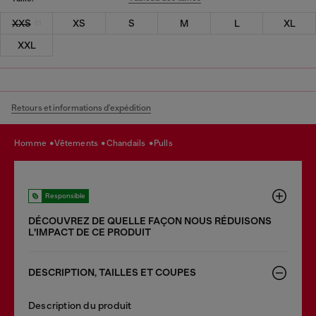
XXS
XS
S
M
L
XL
XXL
Retours et informations d'expédition
homme
vêtements
chandails
pulls
Responsible
DÉCOUVREZ DE QUELLE FAÇON NOUS RÉDUISONS
LʹIMPACT DE CE PRODUIT
DESCRIPTION, TAILLES ET COUPES
Description du produit