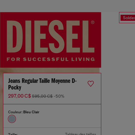
Solde
Jeans Regular Taille Moyenne D-
Pocky
297,00 C$
595,00 C$
-50%
Couleur:
Bleu Clair
Tableau des tailles
Taille: