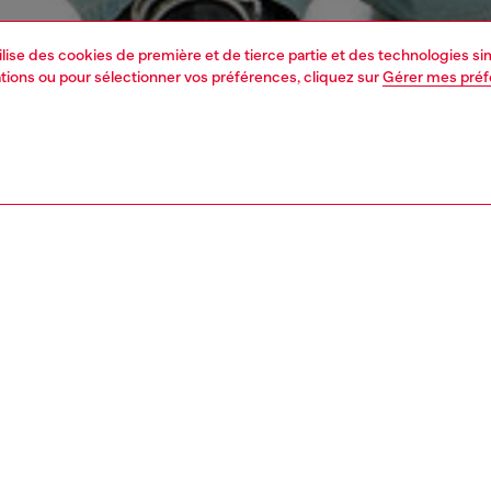
tilise des cookies de première et de tierce partie et des technologies s
mations ou pour sélectionner vos préférences, cliquez sur
Gérer mes pré
1 | 5
s
voir tout
regular
PTION, TAILLES ET COUPES
tion du produit
Fitting
égulière avec une taille élastiquée moyenne et une jambe
La mannequ
 Trois poches cargo ajoutent du volume et du caractère.
Consultez l
re par bouton et braguette zippée.
Tableau des t