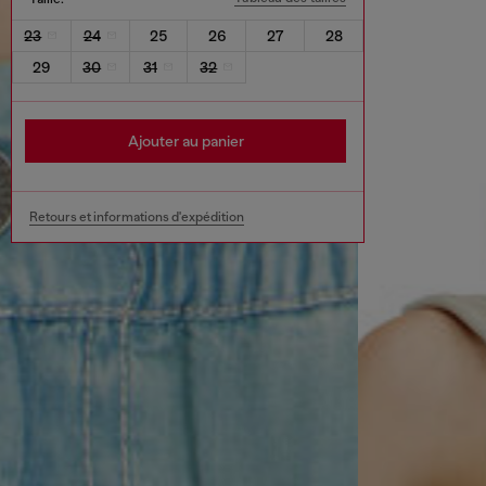
23
24
25
26
27
28
29
30
31
32
Ajouter au panier
Retours et informations d'expédition