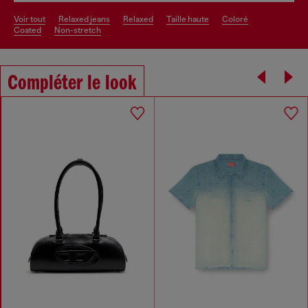
voir tout
relaxed jeans
relaxed
taille haute
coloré
coated
non-stretch
Compléter le look