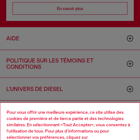
En savoir plus
AIDE
POLITIQUE SUR LES TÉMOINS ET
CONDITIONS
L'UNIVERS DE DIESEL
ENTREPRISE
Pour vous offrir une meilleure expérience, ce site utilise des
cookies de première et de tierce partie et des technologies
similaires. En sélectionnant «Tout Accepter», vous consentez à
l'utilisation de tous. Pour plus d'informations ou pour
Choose your location
sélectionner vos préférences, cliquez sur