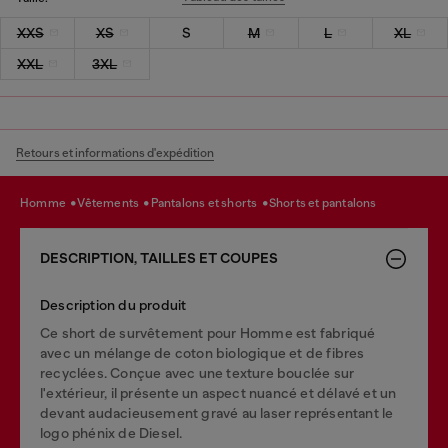
XXS
XS
S
M
L
XL
XXL
3XL
Retours et informations d'expédition
homme
vêtements
pantalons et shorts
shorts et pantalons
DESCRIPTION, TAILLES ET COUPES
Description du produit
Ce short de survêtement pour Homme est fabriqué
avec un mélange de coton biologique et de fibres
recyclées. Conçue avec une texture bouclée sur
l'extérieur, il présente un aspect nuancé et délavé et un
devant audacieusement gravé au laser représentant le
logo phénix de Diesel.