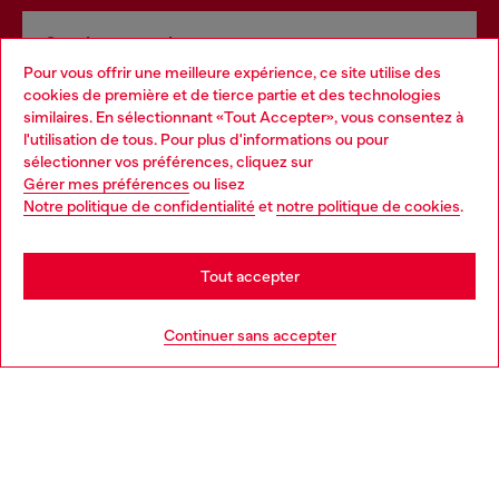
Services omnicanaux
Pour vous offrir une meilleure expérience, ce site utilise des
Découvrez tous nos services, en ligne comme en
cookies de première et de tierce partie et des technologies
magasin.
similaires. En sélectionnant «Tout Accepter», vous consentez à
l'utilisation de tous. Pour plus d'informations ou pour
Choose your location
sélectionner vos préférences, cliquez sur
Gérer mes préférences
ou lisez
En savoir plus
You are currently browsing Canada website, but it seems you
Notre politique de confidentialité
et
notre politique de cookies
.
may be based in United States
Stay in Canada
Tout accepter
AIDE
Go to United States
Continuer sans accepter
POLITIQUE SUR LES TÉMOINS ET
CONDITIONS
L'UNIVERS DE DIESEL