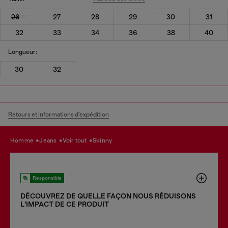
26
27
28
29
30
31
32
33
34
36
38
40
Longueur:
30
32
Retours et informations d'expédition
homme
jeans
voir tout
skinny
Responsible
DÉCOUVREZ DE QUELLE FAÇON NOUS RÉDUISONS
LʹIMPACT DE CE PRODUIT