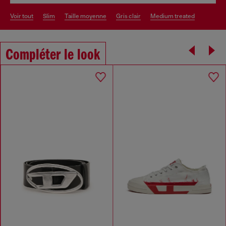
voir tout
slim
taille moyenne
gris clair
medium treated
Compléter le look