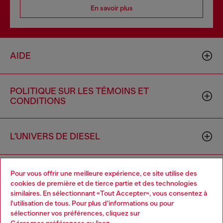
En savoir plus
AIDE
POLITIQUE SUR LES TÉMOINS ET
CONDITIONS
L'UNIVERS DE DIESEL
ENTREPRISE
Pour vous offrir une meilleure expérience, ce site utilise des
cookies de première et de tierce partie et des technologies
similaires. En sélectionnant «Tout Accepter», vous consentez à
l'utilisation de tous. Pour plus d'informations ou pour
Choose your location
sélectionner vos préférences, cliquez sur