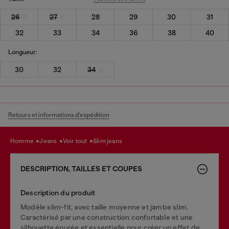
26
27
28
29
30
31
32
33
34
36
38
40
Longueur:
30
32
34
Retours et informations d'expédition
homme
jeans
voir tout
slim jeans
DESCRIPTION, TAILLES ET COUPES
Description du produit
Modèle slim-fit, avec taille moyenne et jambe slim.
Caractérisé par une construction confortable et une
silhouette épurée et essentielle pour créer un effet de