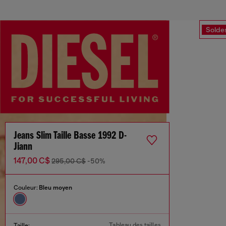
Solde
Jeans Slim Taille Basse 1992 D-
Jiann
147,00 C$
295,00 C$
-50%
Couleur:
Bleu moyen
Tableau des tailles
Taille: