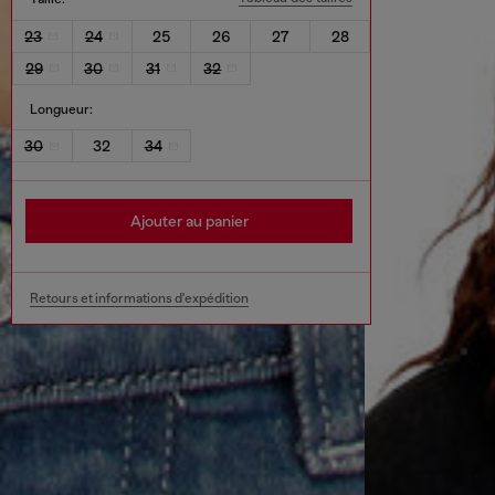
23
24
25
26
27
28
29
30
31
32
Longueur:
30
32
34
Ajouter au panier
Retours et informations d'expédition