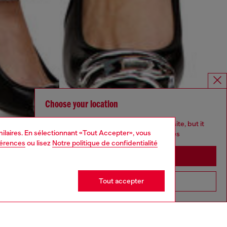
Choose your location
You are currently browsing Canada website, but it
imilaires. En sélectionnant «Tout Accepter», vous
seems you may be based in United States
férences
ou lisez
Notre politique de confidentialité
Stay in Canada
Tout accepter
Go to United States