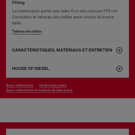
Fitting
La mannequin porte une taille S et elle mesure 175 cm
Consultez le tableau des tailles pour choisir la bonne
taille.
Tableau des tailles
CARACTÉRISTIQUES, MATÉRIAUX ET ENTRETIEN
HOUSE OF DIESEL
sous-vêtements
underwear jeans
sous-vêtements et maillots de bain jeans