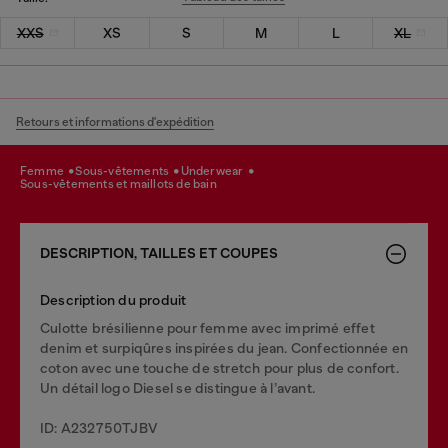
XXS
XS
S
M
L
XL
Retours et informations d'expédition
femme
sous-vêtements
underwear
sous-vêtements et maillots de bain
DESCRIPTION, TAILLES ET COUPES
Description du produit
Culotte brésilienne pour femme avec imprimé effet
denim et surpiqûres inspirées du jean. Confectionnée en
coton avec une touche de stretch pour plus de confort.
Un détail logo Diesel se distingue à l’avant.
ID: A232750TJBV