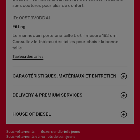
sans coutures pour plus de confort.
ID: 00ST3V0DDAI
Fitting
Le mannequin porte une taille L et il mesure 182 cm
Consultez le tableau des tailles pour choisir la bonne
taille.
Tableau des tailles
CARACTÉRISTIQUES, MATÉRIAUX ET ENTRETIEN
DELIVERY & PREMIUM SERVICES
HOUSE OF DIESEL
sous-vêtements
boxers and briefs jeans
sous-vêtements et maillots de bain jeans