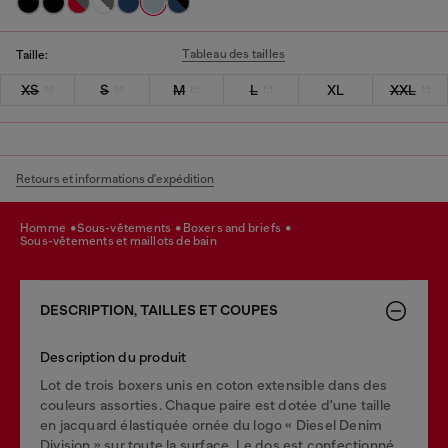
Tableau des tailles
Taille:
XS
S
M
L
XL
XXL
Retours et informations d'expédition
homme
sous-vêtements
boxers and briefs
sous-vêtements et maillots de bain
DESCRIPTION, TAILLES ET COUPES
Description du produit
Lot de trois boxers unis en coton extensible dans des
couleurs assorties. Chaque paire est dotée d'une taille
en jacquard élastiquée ornée du logo « Diesel Denim
Division » sur toute la surface. Le dos est confectionné