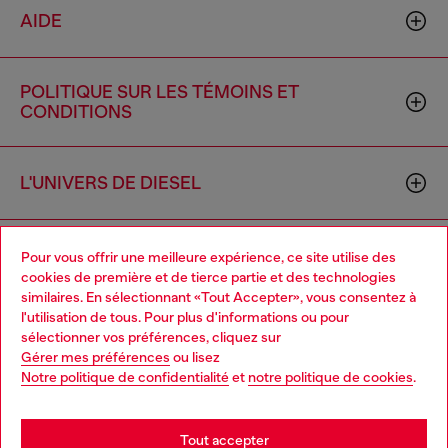
AIDE
POLITIQUE SUR LES TÉMOINS ET
CONDITIONS
L'UNIVERS DE DIESEL
ENTREPRISE
Pour vous offrir une meilleure expérience, ce site utilise des
cookies de première et de tierce partie et des technologies
similaires. En sélectionnant «Tout Accepter», vous consentez à
l'utilisation de tous. Pour plus d'informations ou pour
Choose your location
sélectionner vos préférences, cliquez sur
Gérer mes préférences
ou lisez
You are currently browsing Canada website, but it seems you
Notre politique de confidentialité
et
notre politique de cookies
.
may be based in United States
Country: CA
Language: FR
Stay in Canada
Tout accepter