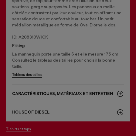
sportive, ce top pour femme crée l’illusion de deux
soutiens-gorge superposés. Les panneaux en maille
côtelée contrastent par leur couleur, tout en offrant une
sensation douce et confortable au toucher. Un petit
médaillon métallique en forme de Oval D orne le dos.
ID: A208310WICK
Fitting
La mannequin porte une taille S et elle mesure 175 cm
Consultez le tableau des tailles pour choisir la bonne
taille.
Tableau des tailles
CARACTÉRISTIQUES, MATÉRIAUX ET ENTRETIEN
HOUSE OF DIESEL
t-shirts et tops