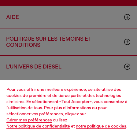
AIDE
POLITIQUE SUR LES TÉMOINS ET
CONDITIONS
L'UNIVERS DE DIESEL
ENTREPRISE
Pour vous offrir une meilleure expérience, ce site utilise des
cookies de première et de tierce partie et des technologies
similaires. En sélectionnant «Tout Accepter», vous consentez à
l'utilisation de tous. Pour plus d'informations ou pour
Choose your location
sélectionner vos préférences, cliquez sur
Gérer mes préférences
ou lisez
You are currently browsing Canada website, but it seems you
Notre politique de confidentialité
et
notre politique de cookies
.
may be based in United States