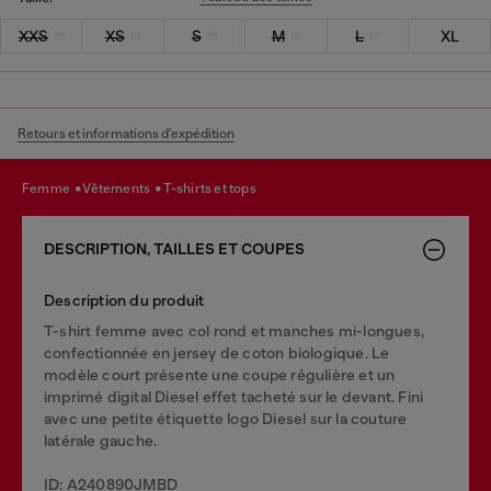
XXS
XS
S
M
L
XL
Retours et informations d'expédition
femme
vêtements
t-shirts et tops
DESCRIPTION, TAILLES ET COUPES
Description du produit
T-shirt femme avec col rond et manches mi-longues,
confectionnée en jersey de coton biologique. Le
modèle court présente une coupe régulière et un
imprimé digital Diesel effet tacheté sur le devant. Fini
avec une petite étiquette logo Diesel sur la couture
latérale gauche.
ID: A240890JMBD