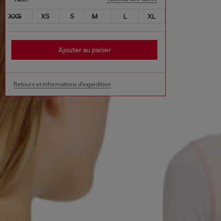
XXS
XS
S
M
L
XL
Ajouter au panier
Retours et informations d'expédition