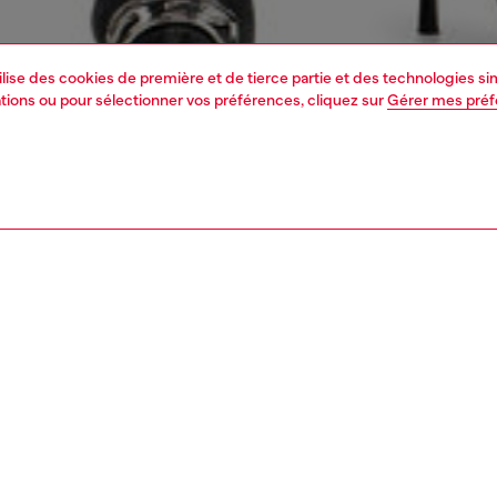
tilise des cookies de première et de tierce partie et des technologies s
mations ou pour sélectionner vos préférences, cliquez sur
Gérer mes pré
1 | 4
ments
t-shirts et tops
t-shirts et tops
PTION, TAILLES ET COUPES
tion du produit
Fitting
mme ajusté en maille côtelée stretch, confectionné en
La mannequ
 Ecovero avec une touche d’élasthanne pour une coupe
Consultez l