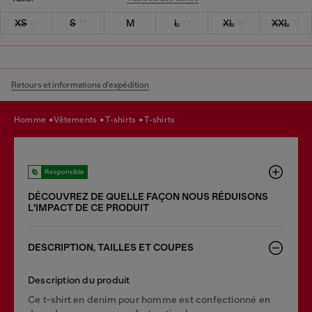
XS
S
M
L
XL
XXL
Retours et informations d'expédition
homme
vêtements
t-shirts
t-shirts
Responsible
DÉCOUVREZ DE QUELLE FAÇON NOUS RÉDUISONS
LʹIMPACT DE CE PRODUIT
DESCRIPTION, TAILLES ET COUPES
Description du produit
Ce t-shirt en denim pour homme est confectionné en