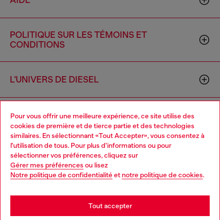
AIDE
POLITIQUE SUR LES TÉMOINS ET
CONDITIONS
L'UNIVERS DE DIESEL
ENTREPRISE
Pour vous offrir une meilleure expérience, ce site utilise des
cookies de première et de tierce partie et des technologies
similaires. En sélectionnant «Tout Accepter», vous consentez à
l'utilisation de tous. Pour plus d'informations ou pour
Choose your location
sélectionner vos préférences, cliquez sur
Gérer mes préférences
ou lisez
You are currently browsing Canada website, but it seems you
Notre politique de confidentialité
et
notre politique de cookies
.
may be based in United States
Country: CA
Language: FR
Stay in Canada
Tout accepter