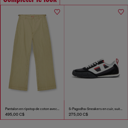
Pantalon en ripstop de coton avec boucles latérales
S-Pagodha-Sneakers en cuir, suède et tissu indéchirable
495,00 C$
275,00 C$