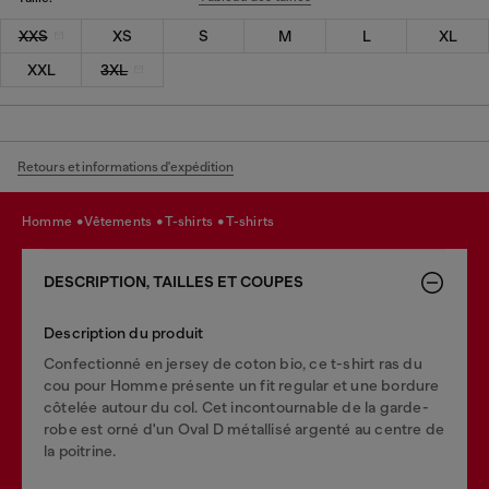
XXS
XS
S
M
L
XL
XXL
3XL
Retours et informations d'expédition
homme
vêtements
t-shirts
t-shirts
DESCRIPTION, TAILLES ET COUPES
Description du produit
Confectionné en jersey de coton bio, ce t-shirt ras du
cou pour Homme présente un fit regular et une bordure
côtelée autour du col. Cet incontournable de la garde-
robe est orné d'un Oval D métallisé argenté au centre de
la poitrine.