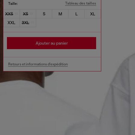
Tableau des tailles
Taille:
XXS
XS
S
M
L
XL
XXL
3XL
Ajouter au panier
Retours et informations d'expédition