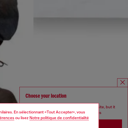
Choose your location
You are currently browsing Canada website, but it
imilaires. En sélectionnant «Tout Accepter», vous
seems you may be based in United States
férences
ou lisez
Notre politique de confidentialité
Stay in Canada