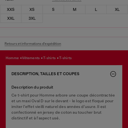
XXS
XS
S
M
L
XL
XXL
3XL
Retours et informations d'expédition
homme
vêtements
t-shirts
t-shirts
DESCRIPTION, TAILLES ET COUPES
Description du produit
Ce t-shirt pour Homme arbore une coupe décontractée
et un maxi Oval D sur le devant - le logo est floqué pour
imiter l'effet vieilli naturel des années d'usure. Il est
confectionné en jersey de coton au toucher brut
distinctif et à l'aspect usé.