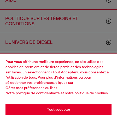
AIDE
POLITIQUE SUR LES TÉMOINS ET
CONDITIONS
L'UNIVERS DE DIESEL
ENTREPRISE
Pour vous offrir une meilleure expérience, ce site utilise des
cookies de première et de tierce partie et des technologies
similaires. En sélectionnant «Tout Accepter», vous consentez à
l'utilisation de tous. Pour plus d'informations ou pour
Choose your location
sélectionner vos préférences, cliquez sur
Gérer mes préférences
ou lisez
You are currently browsing Canada website, but it seems you
Notre politique de confidentialité
et
notre politique de cookies
.
may be based in United States
Country: CA
Language: FR
Stay in Canada
Tout accepter