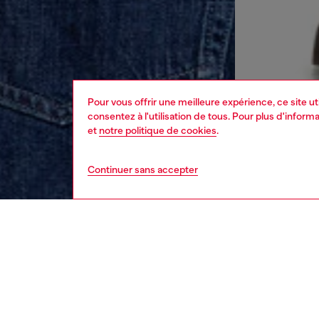
Pour vous offrir une meilleure expérience, ce site u
consentez à l'utilisation de tous. Pour plus d'infor
et
notre politique de cookies
.
Continuer sans accepter
homme
vêt
Respo