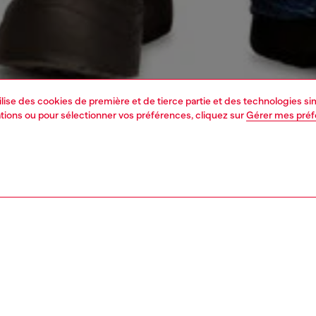
tilise des cookies de première et de tierce partie et des technologies s
mations ou pour sélectionner vos préférences, cliquez sur
Gérer mes pré
1 | 4
ements
t-shirts
t-shirts
nsible