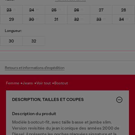
23
24
25
26
27
28
29
30
31
32
33
34
Longueur:
30
32
Retours et informations d'expédition
femme
jeans
voir tout
bootcut
DESCRIPTION, TAILLES ET COUPES
Description du produit
Modèle bootcut-fit, avec taille basse et jambe slim.
Version revisitée du jean iconique des années 2000 de
Diesel, il présente les poches plaquées signature et la