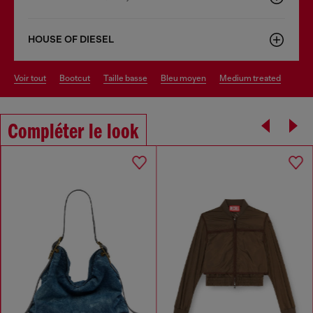
HOUSE OF DIESEL
voir tout
bootcut
taille basse
bleu moyen
medium treated
Compléter le look