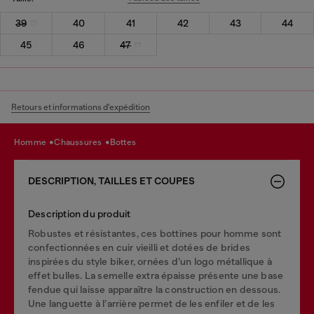
39
40
41
42
43
44
45
46
47
Retours et informations d'expédition
homme
chaussures
bottes
DESCRIPTION, TAILLES ET COUPES
Description du produit
Robustes et résistantes, ces bottines pour homme sont
confectionnées en cuir vieilli et dotées de brides
inspirées du style biker, ornées d’un logo métallique à
effet bulles. La semelle extra épaisse présente une base
fendue qui laisse apparaître la construction en dessous.
Une languette à l’arrière permet de les enfiler et de les