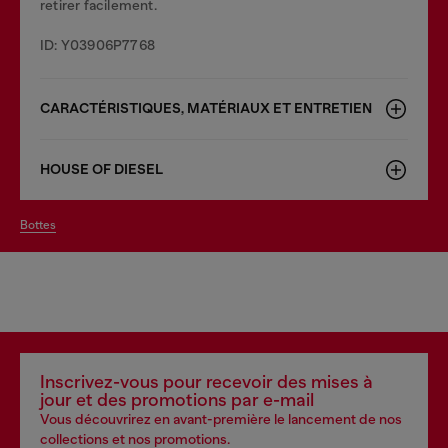
retirer facilement.
ID: Y03906P7768
CARACTÉRISTIQUES, MATÉRIAUX ET ENTRETIEN
HOUSE OF DIESEL
bottes
Inscrivez-vous pour recevoir des mises à
jour et des promotions par e-mail
Vous découvrirez en avant-première le lancement de nos
collections et nos promotions.