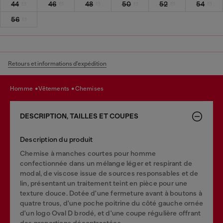
44
46
48
50
52
54
56
Retours et informations d'expédition
homme
vêtements
chemises
DESCRIPTION, TAILLES ET COUPES
Description du produit
Chemise à manches courtes pour homme
confectionnée dans un mélange léger et respirant de
modal, de viscose issue de sources responsables et de
lin, présentant un traitement teint en pièce pour une
texture douce. Dotée d'une fermeture avant à boutons à
quatre trous, d'une poche poitrine du côté gauche ornée
d'un logo Oval D brodé, et d'une coupe régulière offrant
des proportions décontractées.