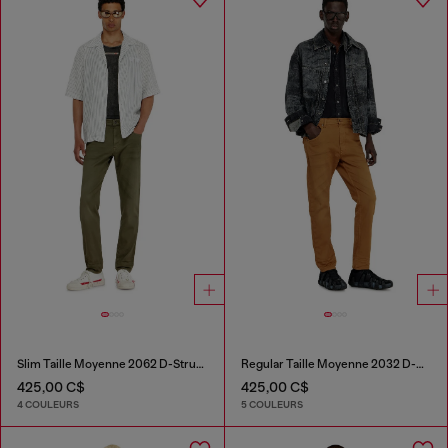
Slim Taille Moyenne 2062 D-Strukt Joggjeans®
Regular Taille Moyenne 2032 D-Krooley-BW Joggjeans®
425,00 C$
425,00 C$
4 COULEURS
5 COULEURS