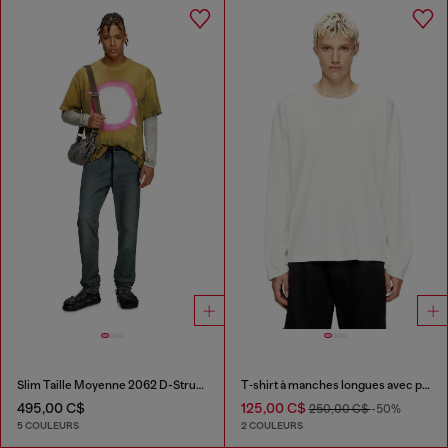
Slim Taille Moyenne 2062 D-Strukt Joggjeans®
T‑shirt à manches longues avec panneaux uni
495,00 C$
125,00 C$
250,00 C$
-50%
5 COULEURS
2 COULEURS