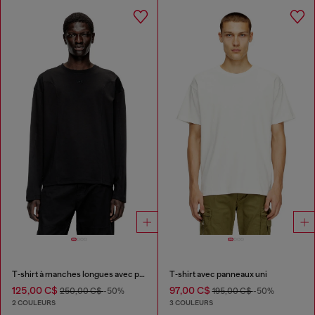
T‑shirt à manches longues avec panneaux uni
T‑shirt avec panneaux uni
125,00 C$
97,00 C$
250,00 C$
-50%
195,00 C$
-50%
2 COULEURS
3 COULEURS