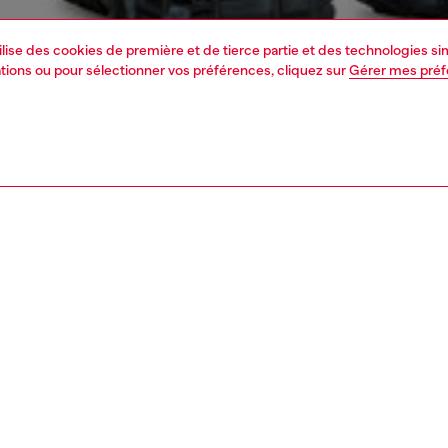
tilise des cookies de première et de tierce partie et des technologies s
mations ou pour sélectionner vos préférences, cliquez sur
Gérer mes pré
1 | 5
s
voir tout
regular
PTION, TAILLES ET COUPES
tion du produit
Fitting
lassique avec taille moyenne et jambes fuselées qui
Le mannequ
ent au niveau des chevilles. Confectionné en JoggJeans
Consultez l
confort optimal, ce modèle est doté d'un insert élastiqué
Tableau des t