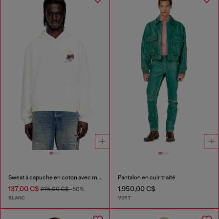
Sweat à capuche en coton avec motif cerise
Pantalon en cuir traité
137,00 C$
1.950,00 C$
275,00 C$
-50%
BLANC
VERT