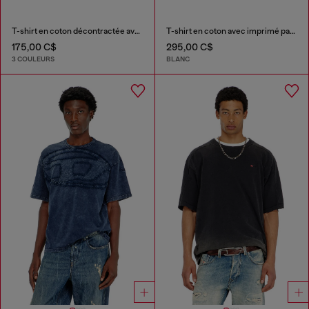
T-shirt en coton décontractée avec broderie Oval D
T-shirt en coton avec imprimé patchs all-over
175,00 C$
295,00 C$
3 COULEURS
BLANC