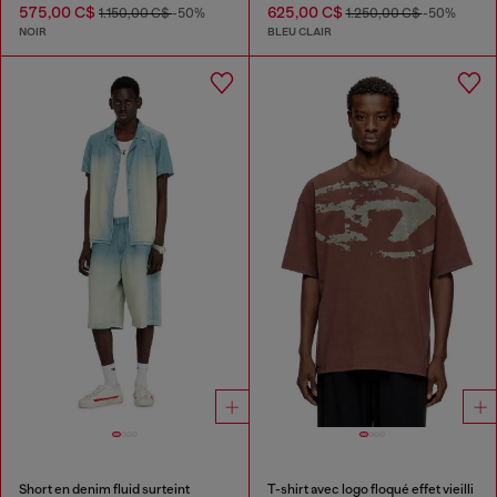
575,00 C$
625,00 C$
1.150,00 C$
-50%
1.250,00 C$
-50%
NOIR
BLEU CLAIR
Short en denim fluid surteint
T-shirt avec logo floqué effet vieilli