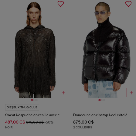
DIESEL X THUG CLUB
Sweat à capuche en résille avec capuche à fermeture complète
Doudoune en ripstop à col côtelé
487,00 C$
875,00 C$
975,00 C$
-50%
NOIR
2 COULEURS