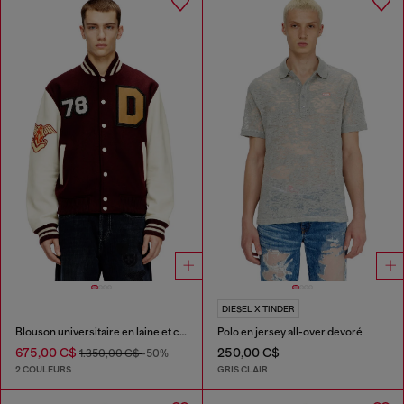
DIESEL X TINDER
Blouson universitaire en laine et cuir
Polo en jersey all-over devoré
675,00 C$
250,00 C$
1.350,00 C$
-50%
2 COULEURS
GRIS CLAIR