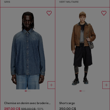
GRIS
VERT MILITAIRE
Chemise en denim avec broderie au dos
Short cargo
297,00 C$
350,00 C$
595,00 C$
-50%