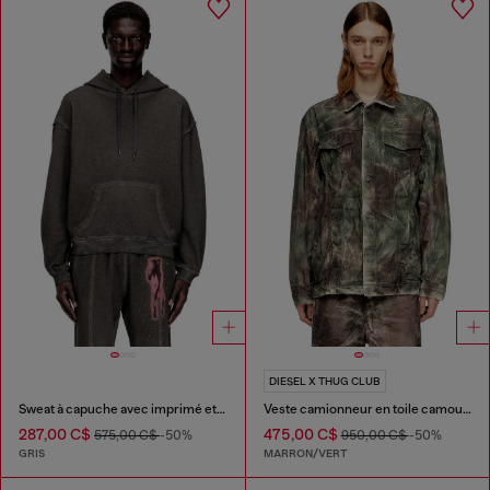
DIESEL X THUG CLUB
Sweat à capuche avec imprimé et clous
Veste camionneur en toile camouflage froissée
287,00 C$
475,00 C$
575,00 C$
-50%
950,00 C$
-50%
GRIS
MARRON/VERT