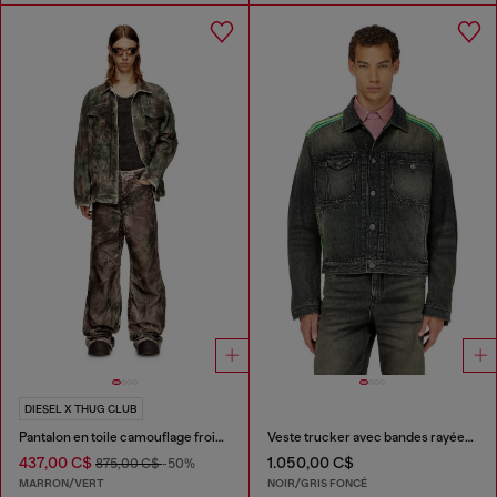
DIESEL X THUG CLUB
Pantalon en toile camouflage froissée
Veste trucker avec bandes rayées sur les épaules
437,00 C$
1.050,00 C$
875,00 C$
-50%
MARRON/VERT
NOIR/GRIS FONCÉ