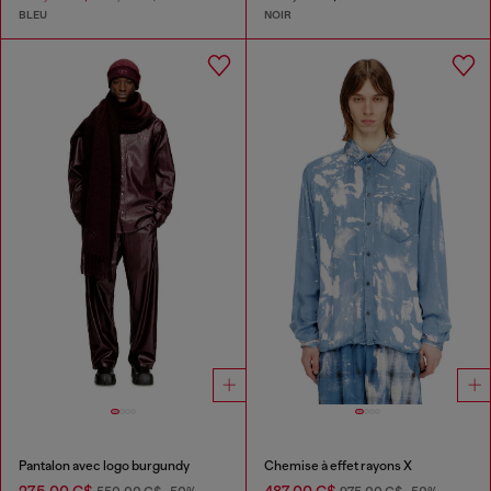
BLEU
NOIR
Pantalon avec logo burgundy
Chemise à effet rayons X