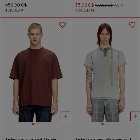
450,00 C$
75,00 C$
150,00 C$
-50%
BLEU CLAIR
4 COULEURS
T-shirt avec maxi oval D brodé
T-shirt en jersey côtelé avec col bandoulière style motard