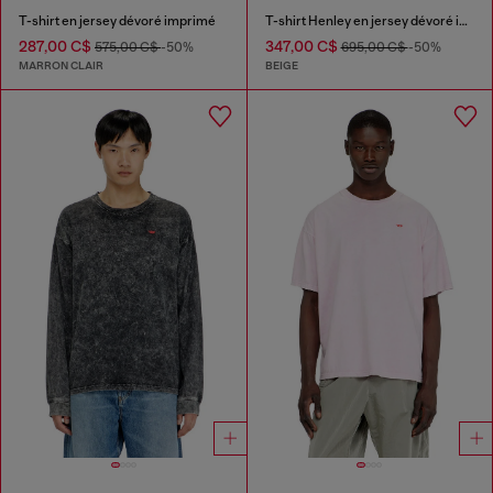
T-shirt en jersey dévoré imprimé
T-shirt Henley en jersey dévoré imprimé
287,00 C$
347,00 C$
575,00 C$
-50%
695,00 C$
-50%
MARRON CLAIR
BEIGE