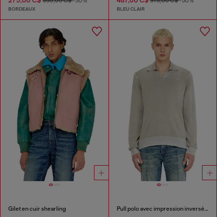
275,00 C$
487,00 C$
550,00 C$
-50%
975,00 C$
-50%
BORDEAUX
BLEU CLAIR
Gilet en cuir shearling
Pull polo avec impression inversée délavée