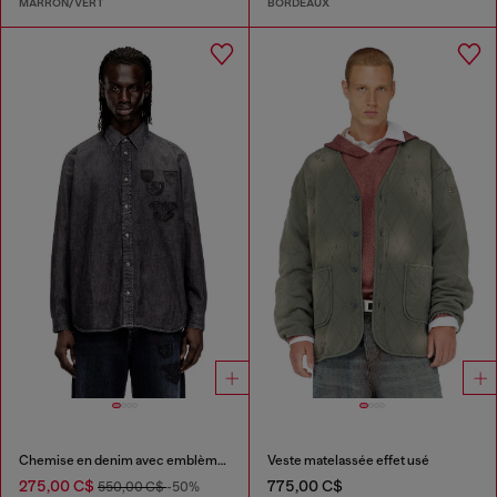
MARRON/VERT
BORDEAUX
Chemise en denim avec emblème brodé
Veste matelassée effet usé
275,00 C$
775,00 C$
550,00 C$
-50%