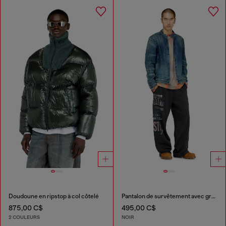
Doudoune en ripstop à col côtelé
Pantalon de survêtement avec graphismes concert
875,00 C$
495,00 C$
2 COULEURS
NOIR