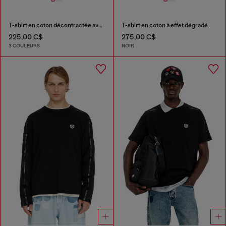
T-shirt en coton décontractée avec applique Oval D
T-shirt en coton à effet dégradé
225,00 C$
275,00 C$
3 COULEURS
NOIR