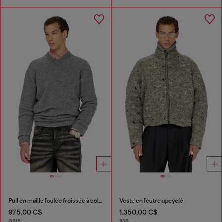
Pull en maille foulée froissée à col en V
Veste en feutre upcyclé
975,00 C$
1.350,00 C$
GRIS
93R