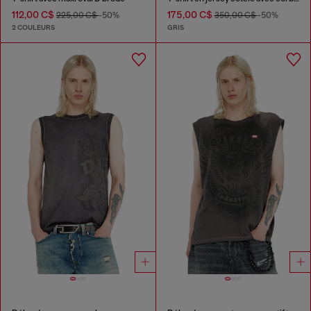
112,00 C$
175,00 C$
225,00 C$
-50%
350,00 C$
-50%
2 COULEURS
GRIS