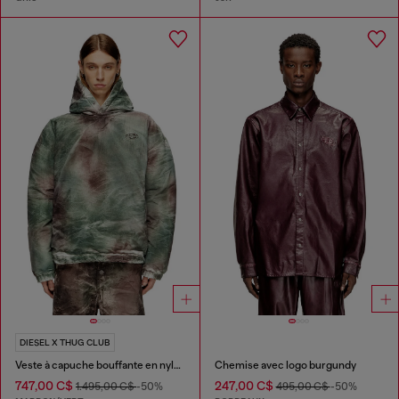
DIESEL X THUG CLUB
Veste à capuche bouffante en nylon camouflage
Chemise avec logo burgundy
747,00 C$
247,00 C$
1.495,00 C$
-50%
495,00 C$
-50%