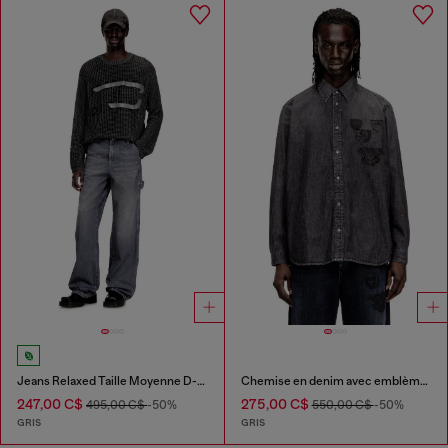
Jeans Relaxed Taille Moyenne D-Livery
Chemise en denim avec emblème brodé
247,00 C$
275,00 C$
495,00 C$
-50%
550,00 C$
-50%
GRIS
GRIS