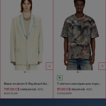
Blazer en denim X-Ray bleach fluide
T-shirt en coton épais avec imprimé camouflage
797,00 C$
97,00 C$
1.595,00 C$
-50%
195,00 C$
-50%
BLEU CLAIR
2 COULEURS