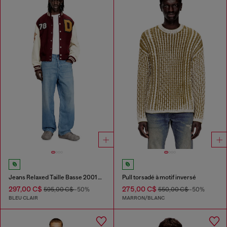
Jeans Relaxed Taille Basse 2001 D-Macro
Pull torsadé à motif inversé
297,00 C$
275,00 C$
595,00 C$
-50%
550,00 C$
-50%
BLEU CLAIR
MARRON/BLANC