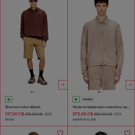
UNISEX
Short en coton délavé
Veste en taslan avec manches rayées
137,00 C$
275,00 C$
275,00 C$
-50%
550,00 C$
-50%
BEIGE
MARRON CLAIR