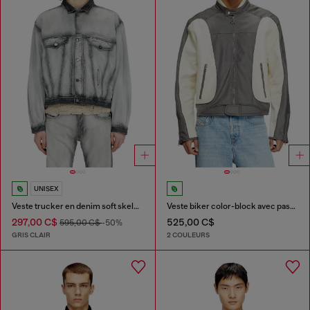
UNISEX
Veste trucker en denim soft skeleton
Veste biker color-block avec passepoil
297,00 C$
525,00 C$
595,00 C$
-50%
GRIS CLAIR
2 COULEURS