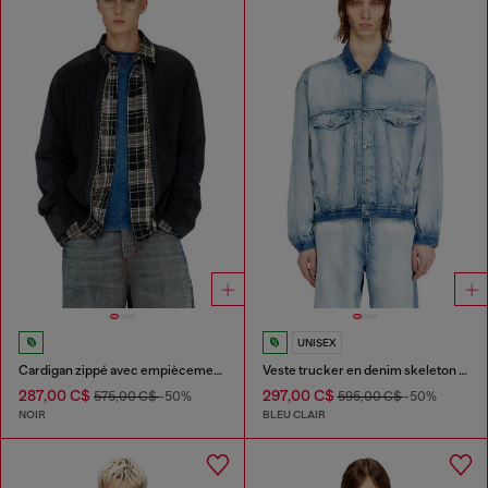
UNISEX
Cardigan zippé avec empiècements utilitaires
Veste trucker en denim skeleton mi-léger
287,00 C$
297,00 C$
575,00 C$
-50%
595,00 C$
-50%
NOIR
BLEU CLAIR