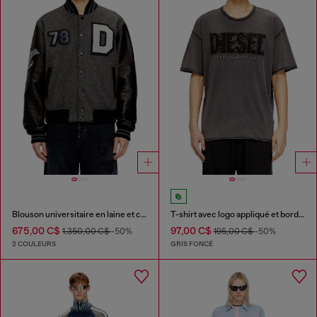
Blouson universitaire en laine et cuir
T-shirt avec logo appliqué et bord brut
675,00 C$
97,00 C$
1.350,00 C$
-50%
195,00 C$
-50%
2 COULEURS
GRIS FONCÉ