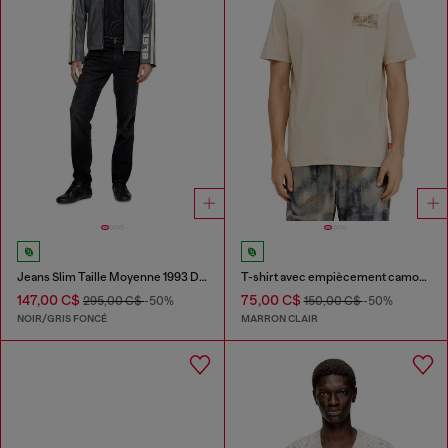
Jeans Slim Taille Moyenne 1993 D-Vyl
T-shirt avec empiècement camouflage
147,00 C$
75,00 C$
295,00 C$
-50%
150,00 C$
-50%
NOIR/GRIS FONCÉ
MARRON CLAIR