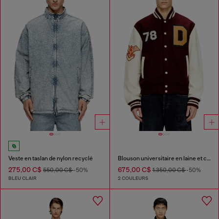
Veste en taslan de nylon recyclé
Blouson universitaire en laine et cuir
275,00 C$
675,00 C$
550,00 C$
-50%
1.350,00 C$
-50%
BLEU CLAIR
2 COULEURS