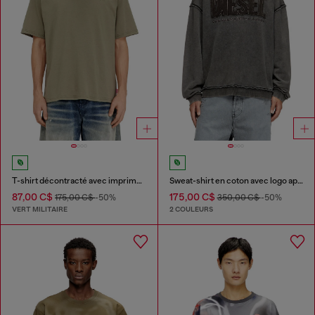
T-shirt décontracté avec imprimé camouflage au dos
Sweat-shirt en coton avec logo appliqué
87,00 C$
175,00 C$
175,00 C$
-50%
350,00 C$
-50%
VERT MILITAIRE
2 COULEURS