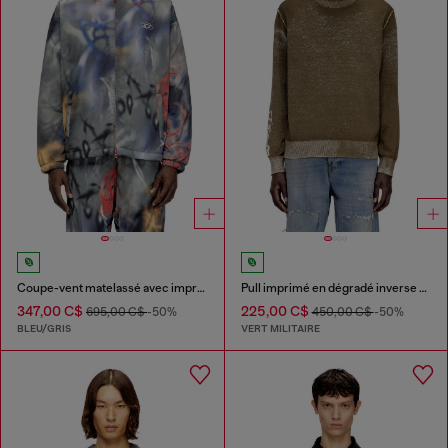
Coupe-vent matelassé avec imprimé graffiti
Pull imprimé en dégradé inverse avec lettrage
347,00 C$
225,00 C$
695,00 C$
-50%
450,00 C$
-50%
BLEU/GRIS
VERT MILITAIRE