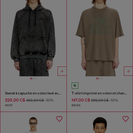
Sweat à capuche en coton lavé avec broderie Oval D
T-shirt imprimé en coton et chanvre
225,00 C$
147,00 C$
450,00 C$
-50%
295,00 C$
-50%
NOIR
BEIGE