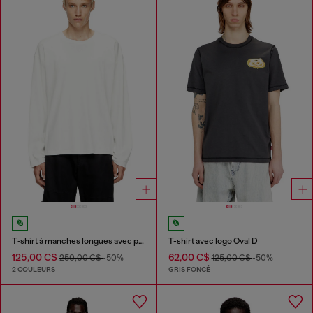
T‑shirt à manches longues avec panneaux uni
T-shirt avec logo Oval D
125,00 C$
62,00 C$
250,00 C$
-50%
125,00 C$
-50%
2 COULEURS
GRIS FONCÉ