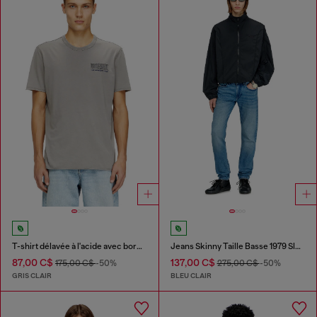
T-shirt délavée à l'acide avec bords bruts
Jeans Skinny Taille Basse 1979 Sleenker
87,00 C$
137,00 C$
175,00 C$
-50%
275,00 C$
-50%
GRIS CLAIR
BLEU CLAIR