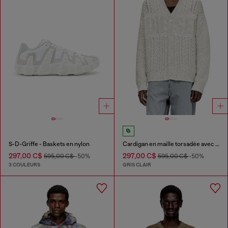
S-D-Griffe - Baskets en nylon
Cardigan en maille torsadée avec logo Diesel
297,00 C$
297,00 C$
595,00 C$
-50%
595,00 C$
-50%
3 COULEURS
GRIS CLAIR