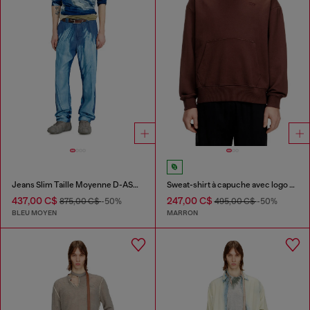
Jeans Slim Taille Moyenne D-ASKAR
Sweat-shirt à capuche avec logo brodé
437,00 C$
247,00 C$
875,00 C$
-50%
495,00 C$
-50%
BLEU MOYEN
MARRON