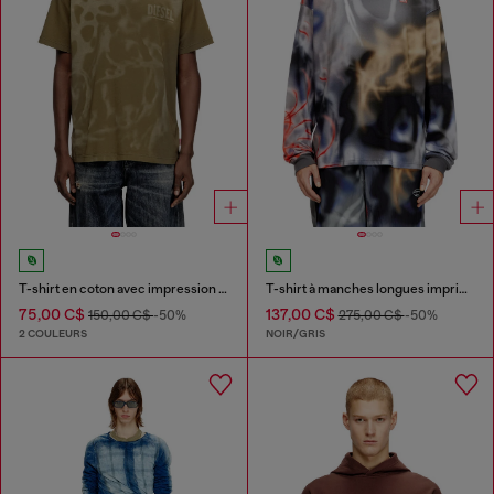
T-shirt en coton avec impression laser
T-shirt à manches longues imprimé graffiti
75,00 C$
137,00 C$
150,00 C$
-50%
275,00 C$
-50%
2 COULEURS
NOIR/GRIS