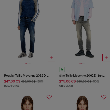
Regular Taille Moyenne 2032 D-Krooley Joggjeans®
Slim Taille Moyenne 2062 D-Strukt Joggjeans®
247,00 C$
275,00 C$
495,00 C$
-50%
550,00 C$
-50%
BLEU FONCÉ
GRIS CLAIR