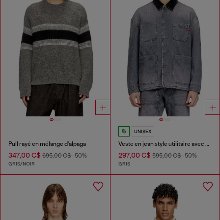
UNISEX
Pull rayé en mélange d'alpaga
Veste en jean style utilitaire avec col contrastant
347,00 C$
297,00 C$
695,00 C$
-50%
595,00 C$
-50%
GRIS/NOIR
GRIS