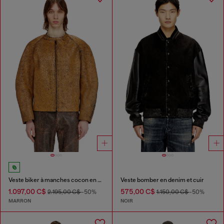
Veste biker à manches cocon en cuir craquelé
Veste bomber en denim et cuir
1.097,00 C$
575,00 C$
2.195,00 C$
-50%
1.150,00 C$
-50%
MARRON
NOIR