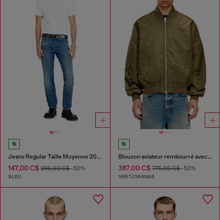
Jeans Regular Taille Moyenne 2023 D-Finitive
Blouson aviateur rembourré avec broderie Oval D
147,00 C$
387,00 C$
295,00 C$
-50%
775,00 C$
-50%
BLEU
VERT/ORANGE