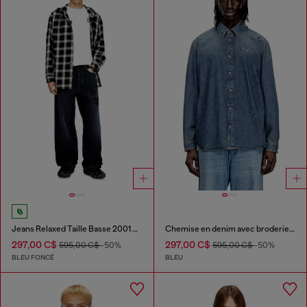
Jeans Relaxed Taille Basse 2001 D-Macro
Chemise en denim avec broderie au dos
297,00 C$
297,00 C$
595,00 C$
-50%
595,00 C$
-50%
BLEU FONCÉ
BLEU